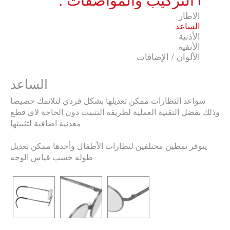
للاطفال (1-3) سنة
الاطار
الساعد
الخصائص
الأذنية
الأنفية
راحة قصوى اثناء ارتدائها
الألوان / الإضافات
ملائمة بشكل مثالي
الساعد
مصممة خصيصا بشكل فردي
% صناعة سويسرية 100
سواعد النظارات ممكن تعديلها بشكل فردي لتلائمك خصيصا
وذلك بفضل التقنية العملية لطريقة التثبيت دون الحاجة لاي قطع
معدنية اضافية لتثبيتها
الشركة
يتوفر نمطين مختلفين لنظارات الأطفال وأحدها ممكن تعديل
طوله حسب قياس الوجه
نبذه عن الشركة
تميز الشركة
اخر المستجدات