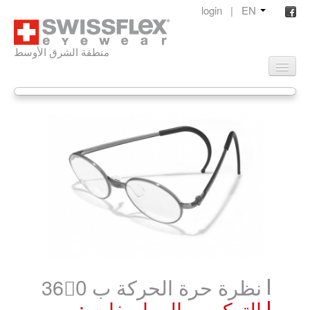
login
|
EN
منطقة الشرق الأوسط
الصفحة الرئيسية
التشكيلة
عديمة الاطار
ايفوركس
موشن
ذات اطار
رينبو
اخر موضة
نظرة حرة الحركة ب 360ْ
الاطفال
: التركيب والمواصفات